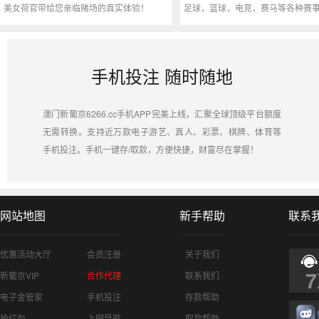
美女荷官带给您亲临赌场的真实体验！
足球，篮球，电竞，赛马等各种赛
手机投注 随时随地
澳门新葡京
6266.cc手机APP完美上线，汇聚全球顶级平台额度
无需转换。支持近万款电子游艺、真人、彩票、棋牌、体育等
手机投注。手机一键存/取款，方便快捷，财富尽在掌握！
网站地图
新手帮助
联系
优惠活动大厅
会员注册
关于我们
7
新葡京VIP
合作代理
联系我们
电子金管家
手机投注
存款帮助
抢红包
上网导航
取款帮助